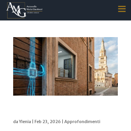
NIS2 e D.Lgs. 231/2001: quali obblighi per
imprese e Organismi di Vigilanza? De jure
condendo
da
Ylenia
|
Feb 23, 2026
|
Approfondimenti