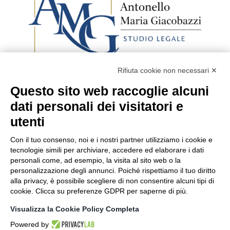
Rifiuta cookie non necessari ✕
Questo sito web raccoglie alcuni
Avv. Antonello Maria
dati personali dei visitatori e
Giacobazzi
utenti
Tel:
+39 059 237794
Con il tuo consenso, noi e i nostri partner utilizziamo i cookie e
avv.giacobazzi@studiolegalegiacobazzi.it
tecnologie simili per archiviare, accedere ed elaborare i dati
antonellomaria.giacobazzi@ordineavvmodena.it
personali come, ad esempio, la visita al sito web o la
Via Pier Paolo Pasolini, 23
personalizzazione degli annunci. Poiché rispettiamo il tuo diritto
41123 Modena (MO)
alla privacy, è possibile scegliere di non consentire alcuni tipi di
P IVA: 02626370361
cookie. Clicca su preferenze GDPR per saperne di più.
Privacy Policy
Visualizza la Cookie Policy Completa
Powered by