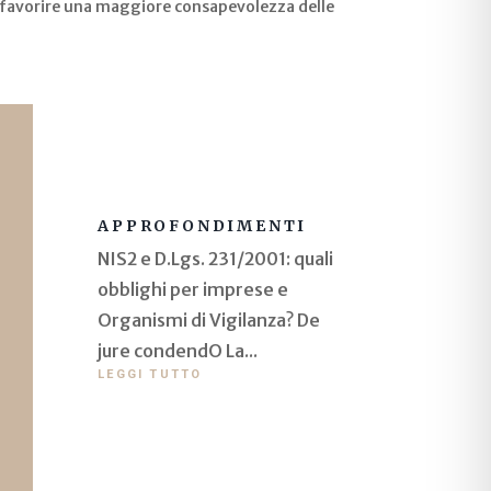
di favorire una maggiore consapevolezza delle
NIS2 E D.LGS. 231/2001: QUALI
OBBLIGHI PER IMPRESE E
ORGANISMI DI VIGILANZA? DE
JURE CONDENDO
APPROFONDIMENTI
NIS2 e D.Lgs. 231/2001: quali
obblighi per imprese e
Organismi di Vigilanza? De
jure condendO La...
LEGGI TUTTO
GUIDA PRATICA AL GDPR PER
PMI A MODENA