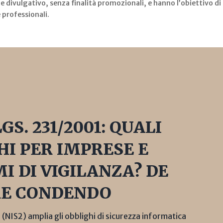
o e divulgativo, senza finalità promozionali, e hanno l’obiettivo 
e professionali.
LGS. 231/2001: QUALI
HI PER IMPRESE E
I DI VIGILANZA? DE
RE CONDENDO
(NIS2) amplia gli obblighi di sicurezza informatica