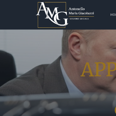
HO
AP