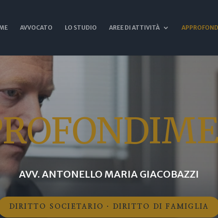
ME
AVVOCATO
LO STUDIO
AREE DI ATTIVITÀ
APPROFOND
PROFONDIME
AVV. ANTONELLO MARIA GIACOBAZZI
DIRITTO SOCIETARIO · DIRITTO DI FAMIGLIA