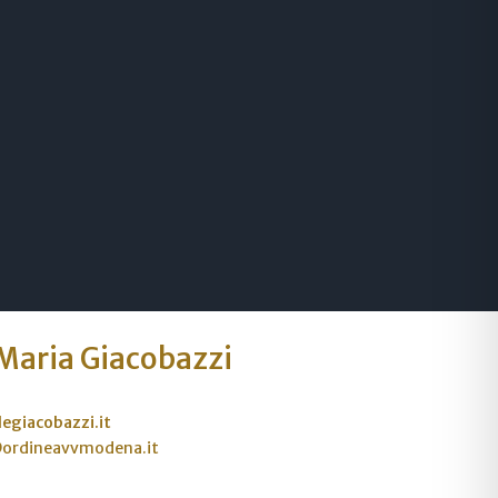
 Maria Giacobazzi
egiacobazzi.it
@ordineavvmodena.it