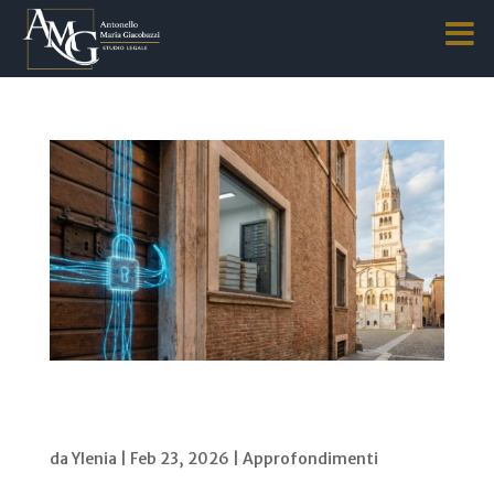
NIS2 e D.Lgs. 231/2001: quali obblighi per
imprese e Organismi di Vigilanza? De jure
condendo
da
Ylenia
|
Feb 23, 2026
|
Approfondimenti