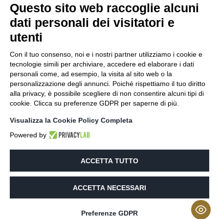
Questo sito web raccoglie alcuni
Avv. Antonello Maria
dati personali dei visitatori e
Giacobazzi
utenti
Tel:
+39 059 237794
Con il tuo consenso, noi e i nostri partner utilizziamo i cookie e
avv.giacobazzi@studiolegalegiacobazzi.it
tecnologie simili per archiviare, accedere ed elaborare i dati
antonellomaria.giacobazzi@ordineavvmodena.it
personali come, ad esempio, la visita al sito web o la
Via Pier Paolo Pasolini, 23
personalizzazione degli annunci. Poiché rispettiamo il tuo diritto
41123 Modena (MO)
alla privacy, è possibile scegliere di non consentire alcuni tipi di
P IVA: 02626370361
cookie. Clicca su preferenze GDPR per saperne di più.
Privacy Policy
Visualizza la Cookie Policy Completa
Powered by
Scrivici
ACCETTA TUTTO
Privacy Policy
–
Codice deontologico
–
Preferenze
ACCETTA NECESSARI
Cookie
| Developed by
Netly
| Copyright 2026 © all
rights reserved
Preferenze GDPR