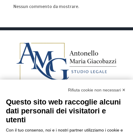
Nessun commento da mostrare.
Rifiuta cookie non necessari ✕
Questo sito web raccoglie alcuni
Avv. Antonello Maria
dati personali dei visitatori e
Giacobazzi
utenti
Tel:
+39 059 237794
Con il tuo consenso, noi e i nostri partner utilizziamo i cookie e
avv.giacobazzi@studiolegalegiacobazzi.it