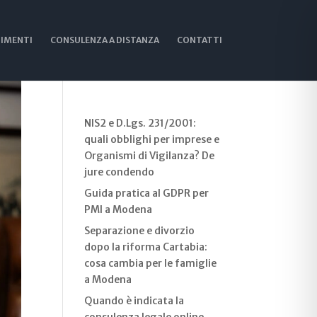
IMENTI
CONSULENZA A DISTANZA
CONTATTI
Cerca
Recent Posts
NIS2 e D.Lgs. 231/2001:
quali obblighi per imprese e
Organismi di Vigilanza? De
jure condendo
Guida pratica al GDPR per
PMI a Modena
Separazione e divorzio
dopo la riforma Cartabia:
cosa cambia per le famiglie
a Modena
Quando è indicata la