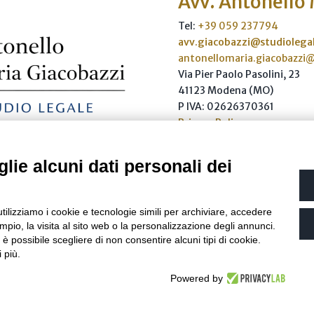
Avv. Antonello
Tel:
+39 059 237794
avv.giacobazzi@studiolegal
antonellomaria.giacobazzi
Via Pier Paolo Pasolini, 23
41123 Modena (MO)
P IVA: 02626370361
Privacy Policy
lie alcuni dati personali dei
Scrivici
utilizziamo i cookie e tecnologie simili per archiviare, accedere
renze Cookie
| Developed by
Netly
| Copyright 2026 © all rights reserv
pio, la visita al sito web o la personalizzazione degli annunci.
, è possibile scegliere di non consentire alcuni tipi di cookie.
 più.
Powered by