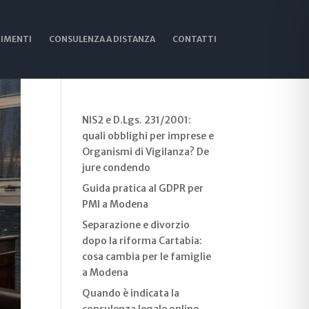
IMENTI
CONSULENZA A DISTANZA
CONTATTI
Cerca
Recent Posts
NIS2 e D.Lgs. 231/2001:
quali obblighi per imprese e
Organismi di Vigilanza? De
jure condendo
Guida pratica al GDPR per
PMI a Modena
Separazione e divorzio
dopo la riforma Cartabia:
cosa cambia per le famiglie
a Modena
Quando è indicata la