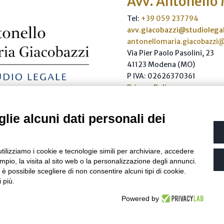
Avv. Antonello
Tel:
+39 059 237794
avv.giacobazzi@studiolegal
antonellomaria.giacobazzi
Via Pier Paolo Pasolini, 23
41123 Modena (MO)
P IVA: 02626370361
Privacy Policy
lie alcuni dati personali dei
Scrivici
utilizziamo i cookie e tecnologie simili per archiviare, accedere
renze Cookie
| Developed by
Netly
| Copyright 2026 © all rights reserv
pio, la visita al sito web o la personalizzazione degli annunci.
, è possibile scegliere di non consentire alcuni tipi di cookie.
 più.
Powered by